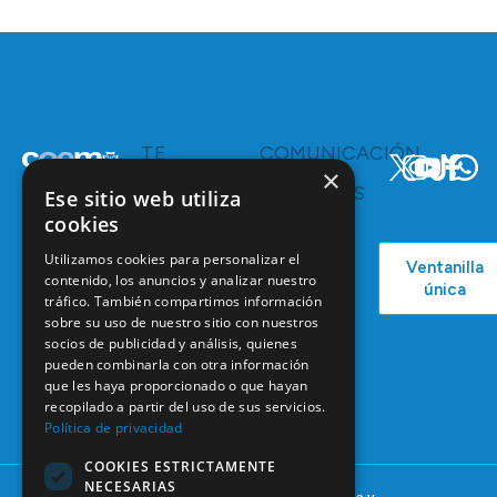
TE
COMUNICACIÓN
INTERESA
Y
×
RECURSOS
Servicios y
Ese sitio web utiliza
Campañas
Ventajas
cookies
COEM
C/ Mauricio
Bolsa de
Utilizamos cookies para personalizar el
Ventanilla
Podcast
Legendre,
Empleo
contenido, los anuncios y analizar nuestro
única
38
tráfico. También compartimos información
Actualidad
Formación
28046
sobre su uso de nuestro sitio con nuestros
Continuada
Madrid
socios de publicidad y análisis, quienes
pueden combinarla con otra información
Tablón de
91 561 29 05
que les haya proporcionado o que hayan
anuncios
recopilado a partir del uso de sus servicios.
informacion@coem.org.es
Política de privacidad
COOKIES ESTRICTAMENTE
NECESARIAS