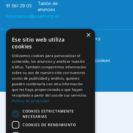
Tablón de
91 561 29 05
anuncios
informacion@coem.org.es
×
Ese sitio web utiliza
© 2025 – COEM – Colegio Oficial de Odontólogos y
Estomatólogos de la I región
cookies
Utilizamos cookies para personalizar el
Aviso legal
Política de privacidad
Política de cookies
contenido, los anuncios y analizar nuestro
tráfico. También compartimos información
sobre su uso de nuestro sitio con nuestros
socios de publicidad y análisis, quienes
pueden combinarla con otra información
que les haya proporcionado o que hayan
recopilado a partir del uso de sus servicios.
Política de privacidad
COOKIES ESTRICTAMENTE
NECESARIAS
COOKIES DE RENDIMIENTO