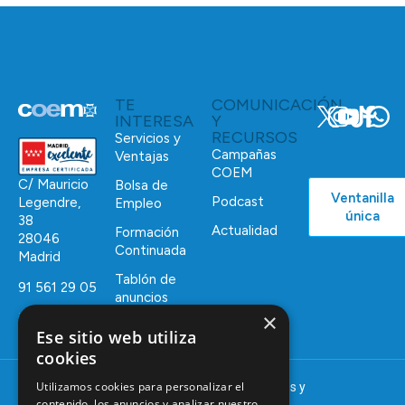
TE
COMUNICACIÓN
INTERESA
Y
RECURSOS
Servicios y
Campañas
Ventajas
COEM
C/ Mauricio
Bolsa de
Ventanilla
Podcast
Legendre,
Empleo
única
38
Actualidad
Formación
28046
Continuada
Madrid
Tablón de
91 561 29 05
anuncios
×
informacion@coem.org.es
Ese sitio web utiliza
cookies
Utilizamos cookies para personalizar el
© 2025 – COEM – Colegio Oficial de Odontólogos y
contenido, los anuncios y analizar nuestro
Estomatólogos de la I región