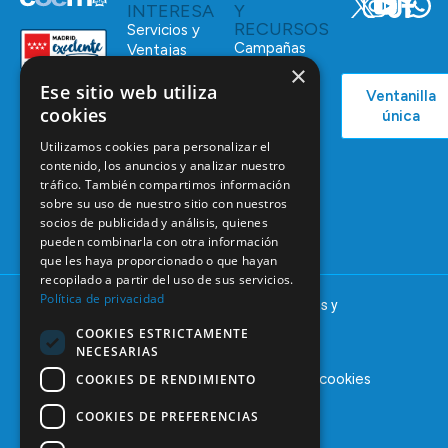
INTERESA
Y
RECURSOS
Servicios y
Campañas
Ventajas
COEM
×
C/ Mauricio
Bolsa de
Ese sitio web utiliza
Ventanilla
Podcast
Legendre,
Empleo
cookies
única
38
Actualidad
Formación
28046
Utilizamos cookies para personalizar el
Continuada
Madrid
contenido, los anuncios y analizar nuestro
tráfico. También compartimos información
Tablón de
91 561 29 05
sobre su uso de nuestro sitio con nuestros
anuncios
socios de publicidad y análisis, quienes
informacion@coem.org.es
pueden combinarla con otra información
que les haya proporcionado o que hayan
recopilado a partir del uso de sus servicios.
Política de privacidad
© 2025 – COEM – Colegio Oficial de Odontólogos y
Estomatólogos de la I región
COOKIES ESTRICTAMENTE
NECESARIAS
Aviso legal
Política de privacidad
Política de cookies
COOKIES DE RENDIMIENTO
COOKIES DE PREFERENCIAS