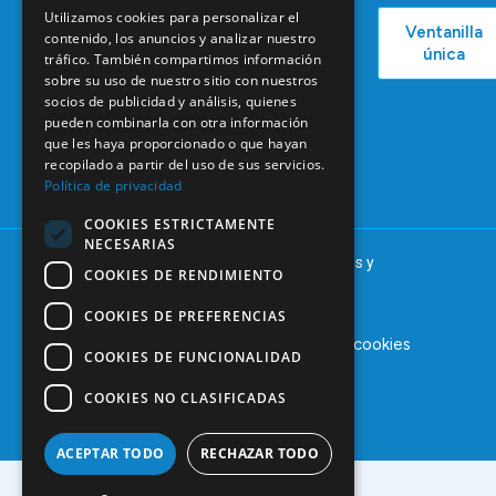
COEM
C/ Mauricio
Bolsa de
Utilizamos cookies para personalizar el
Ventanilla
Podcast
Legendre,
Empleo
contenido, los anuncios y analizar nuestro
única
38
tráfico. También compartimos información
Actualidad
Formación
28046
sobre su uso de nuestro sitio con nuestros
Continuada
socios de publicidad y análisis, quienes
Madrid
pueden combinarla con otra información
Tablón de
91 561 29 05
que les haya proporcionado o que hayan
anuncios
recopilado a partir del uso de sus servicios.
informacion@coem.org.es
Política de privacidad
COOKIES ESTRICTAMENTE
NECESARIAS
© 2025 – COEM – Colegio Oficial de Odontólogos y
COOKIES DE RENDIMIENTO
Estomatólogos de la I región
COOKIES DE PREFERENCIAS
Aviso legal
Política de privacidad
Política de cookies
COOKIES DE FUNCIONALIDAD
COOKIES NO CLASIFICADAS
ACEPTAR TODO
RECHAZAR TODO