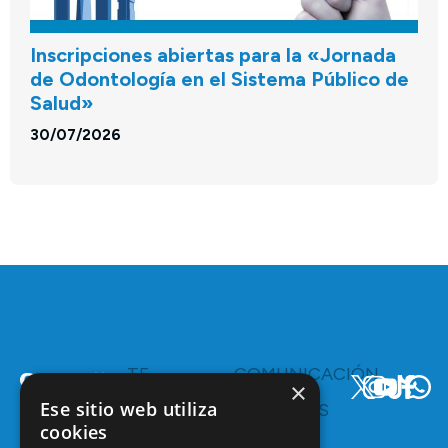
Inscripciones abiertas para la «Jornada
de Odontología en el Sistema Público de
Salud»
30/07/2026
TE
COMUNICACIÓN
×
INTERESA
Y
Ese sitio web utiliza
RECURSOS
Servicios y
Campañas
cookies
Ventajas