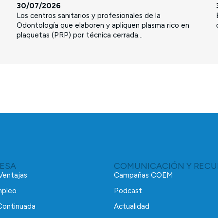
30/07/2026
Los centros sanitarios y profesionales de la
Odontología que elaboren y apliquen plasma rico en
plaquetas (PRP) por técnica cerrada...
RESA
COMUNICACIÓN Y RECU
 Ventajas
Campañas COEM
mpleo
Podcast
Continuada
Actualidad