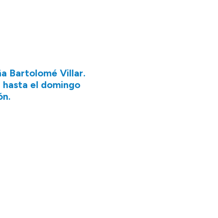
a Bartolomé Villar.
e hasta el domingo
ón.