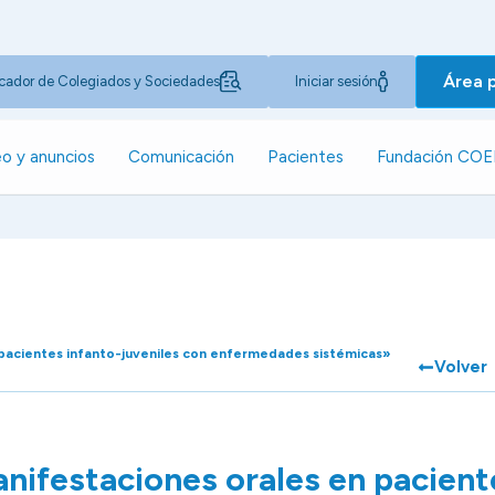
Área 
cador de Colegiados y Sociedades
Iniciar sesión
o y anuncios
Comunicación
Pacientes
Fundación CO
pacientes infanto-juveniles con enfermedades sistémicas»
Volver
ifestaciones orales en pacient