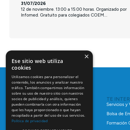
31/07/2026
12 de noviembre. 13:00 a 15:00 horas. Organizado por
Infomed. Gratuito para colegiados COEM....
×
Ese sitio web utiliza
cookies
Utilizamos cookies para personalizar el
contenido, los anuncios y analizar nuestro
tráfico. También compartimos información
sobre su uso de nuestro sitio con nuestros
TE INTE
socios de publicidad y análisis, quienes
pueden combinarla con otra información
Servicios y
que les haya proporcionado o que hayan
Bolsa de E
recopilado a partir del uso de sus servicios.
Política de privacidad
Formación 