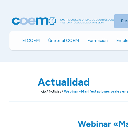
Bus
El COEM
Únete al COEM
Formación
Emple
Actualidad
Inicio
/
Noticias
/
Webinar «Manifestaciones orales en 
Webinar «Man