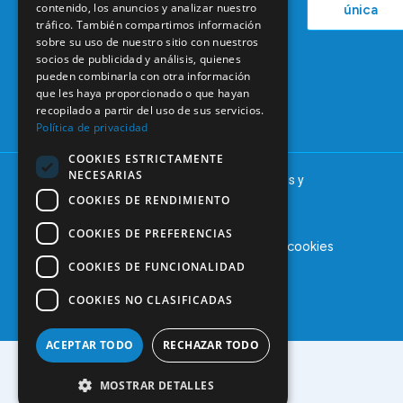
contenido, los anuncios y analizar nuestro
única
38
Actualidad
tráfico. También compartimos información
Formación
28046
sobre su uso de nuestro sitio con nuestros
Continuada
Madrid
socios de publicidad y análisis, quienes
Tablón de
pueden combinarla con otra información
91 561 29 05
anuncios
que les haya proporcionado o que hayan
recopilado a partir del uso de sus servicios.
informacion@coem.org.es
Política de privacidad
COOKIES ESTRICTAMENTE
NECESARIAS
© 2025 – COEM – Colegio Oficial de Odontólogos y
Estomatólogos de la I región
COOKIES DE RENDIMIENTO
COOKIES DE PREFERENCIAS
Aviso legal
Política de privacidad
Política de cookies
COOKIES DE FUNCIONALIDAD
COOKIES NO CLASIFICADAS
ACEPTAR TODO
RECHAZAR TODO
MOSTRAR DETALLES