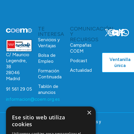
TE
COMUNICACIÓN
INTERESA
Y
RECURSOS
Servicios y
Campañas
Ventajas
COEM
C/ Mauricio
Bolsa de
Ventanilla
Podcast
Legendre,
Empleo
única
38
Actualidad
Formación
28046
Continuada
Madrid
Tablón de
91 561 29 05
anuncios
informacion@coem.org.es
×
Ese sitio web utiliza
© 2025 – COEM – Colegio Oficial de Odontólogos y
cookies
Estomatólogos de la I región
Utilizamos cookies para personalizar el