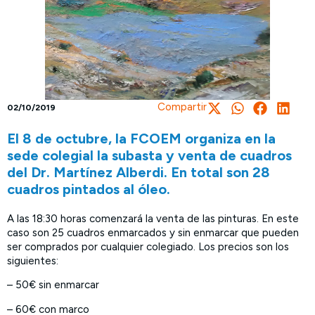
Compartir
02/10/2019
El 8 de octubre, la FCOEM organiza en la
sede colegial la subasta y venta de cuadros
del Dr. Martínez Alberdi. En total son 28
cuadros pintados al óleo.
A las 18:30 horas comenzará la venta de las pinturas. En este
caso son 25 cuadros enmarcados y sin enmarcar que pueden
ser comprados por cualquier colegiado. Los precios son los
siguientes:
– 50€ sin enmarcar
– 60€ con marco