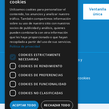
cookies
COEM
C/ Mauricio
Bolsa de
Ventanilla
Utilizamos cookies para personalizar el
Podcast
Legendre,
Empleo
contenido, los anuncios y analizar nuestro
única
38
Actualidad
Formación
tráfico. También compartimos información
28046
sobre su uso de nuestro sitio con nuestros
Continuada
Madrid
socios de publicidad y análisis, quienes
Tablón de
pueden combinarla con otra información
91 561 29 05
anuncios
que les haya proporcionado o que hayan
informacion@coem.org.es
recopilado a partir del uso de sus servicios.
Política de privacidad
COOKIES ESTRICTAMENTE
NECESARIAS
© 2025 – COEM – Colegio Oficial de Odontólogos y
Estomatólogos de la I región
COOKIES DE RENDIMIENTO
COOKIES DE PREFERENCIAS
Aviso legal
Política de privacidad
Política de cookies
COOKIES DE FUNCIONALIDAD
COOKIES NO CLASIFICADAS
ACEPTAR TODO
RECHAZAR TODO