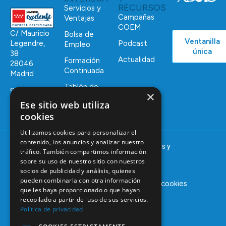
RECURSOS
Servicios y
Campañas
Ventajas
COEM
C/ Mauricio
Bolsa de
Ventanilla
Podcast
Legendre,
Empleo
única
38
Actualidad
Formación
28046
Continuada
Madrid
Tablón de
91 561 29 05
×
anuncios
Ese sitio web utiliza
informacion@coem.org.es
cookies
Utilizamos cookies para personalizar el
contenido, los anuncios y analizar nuestro
© 2025 – COEM – Colegio Oficial de Odontólogos y
tráfico. También compartimos información
Estomatólogos de la I región
sobre su uso de nuestro sitio con nuestros
socios de publicidad y análisis, quienes
pueden combinarla con otra información
Aviso legal
Política de privacidad
Política de cookies
que les haya proporcionado o que hayan
recopilado a partir del uso de sus servicios.
Política de privacidad