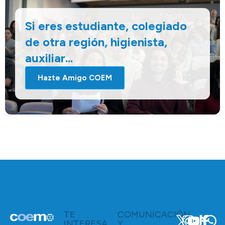
Si eres estudiante, colegiado
de otra región, higienista,
auxiliar...
Hazte Amigo COEM
TE
COMUNICACIÓN
INTERESA
Y