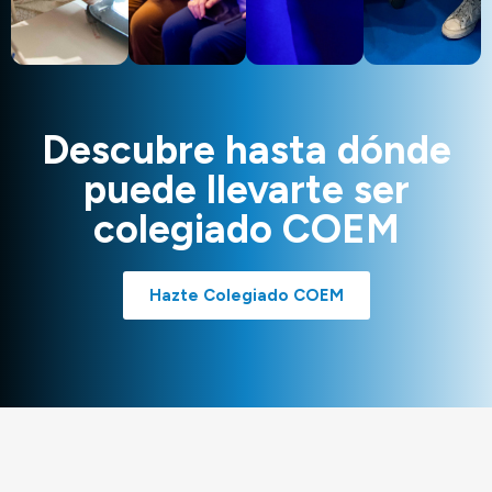
Descubre hasta dónde
puede llevarte ser
colegiado COEM
Hazte Colegiado COEM