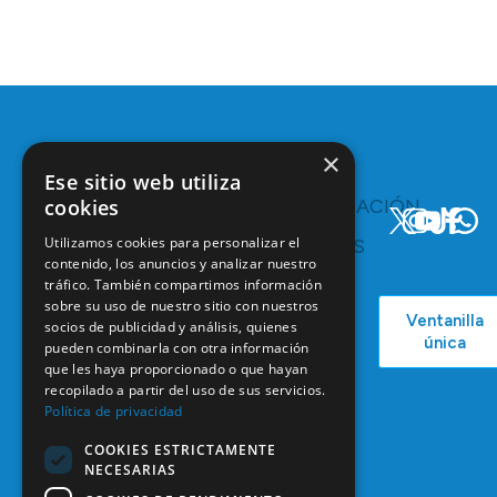
×
Ese sitio web utiliza
cookies
TE
COMUNICACIÓN
INTERESA
Y
Utilizamos cookies para personalizar el
RECURSOS
Servicios y
contenido, los anuncios y analizar nuestro
Campañas
Ventajas
tráfico. También compartimos información
COEM
C/ Mauricio
Bolsa de
sobre su uso de nuestro sitio con nuestros
Ventanilla
Podcast
Legendre,
socios de publicidad y análisis, quienes
Empleo
única
38
pueden combinarla con otra información
Actualidad
Formación
que les haya proporcionado o que hayan
28046
Continuada
recopilado a partir del uso de sus servicios.
Madrid
Política de privacidad
Tablón de
91 561 29 05
anuncios
COOKIES ESTRICTAMENTE
informacion@coem.org.es
NECESARIAS